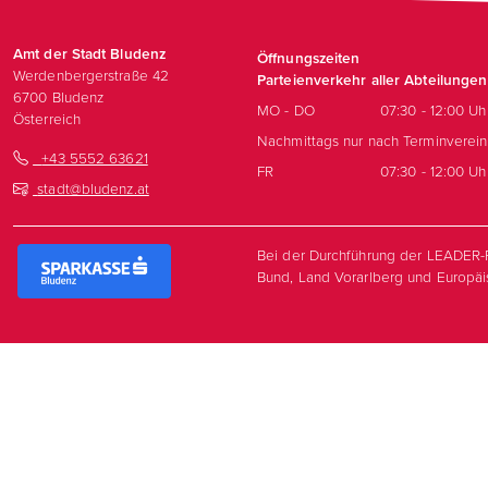
Amt der Stadt Bludenz
Öffnungszeiten
Werdenbergerstraße 42
Parteienverkehr aller Abteilungen
6700
Bludenz
MO - DO
07:30 - 12:00 Uh
Österreich
Nachmittags nur nach Terminverei
+43 5552 63621
FR
07:30 - 12:00 Uh
stadt@bludenz.at
Bei der Durchführung der LEADER-P
Bund, Land Vorarlberg und Europä