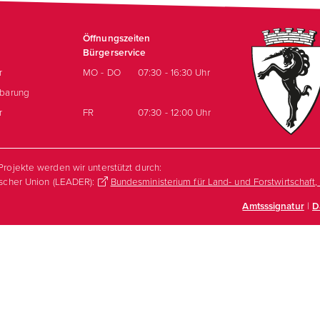
Öffnungszeiten
Bürgerservice
r
MO - DO
07:30 - 16:30 Uhr
nbarung
r
FR
07:30 - 12:00 Uhr
rojekte werden wir unterstützt durch:
ischer Union (LEADER):
Bundesministerium für Land- und Forstwirtschaft
Amtsssignatur
|
D