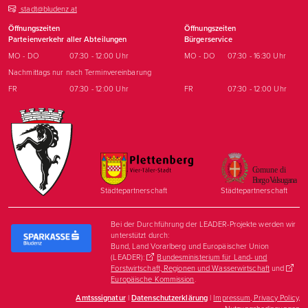
stadt@bludenz.at
Öffnungszeiten
Öffnungszeiten
Parteienverkehr aller Abteilungen
Bürgerservice
MO - DO
07:30 - 12:00 Uhr
MO - DO
07:30 - 16:30 Uhr
Nachmittags nur nach Terminvereinbarung
FR
07:30 - 12:00 Uhr
FR
07:30 - 12:00 Uhr
Städtepartnerschaft
Städtepartnerschaft
Bei der Durchführung der LEADER-Projekte werden wir
unterstützt durch:
Bund, Land Vorarlberg und Europäischer Union
(LEADER):
Bundesministerium für Land- und
Forstwirtschaft, Regionen und Wasserwirtschaft
und
Europäische Kommission
.
Amtsssignatur
|
Datenschutzerklärung
|
Impressum, Privacy Policy,