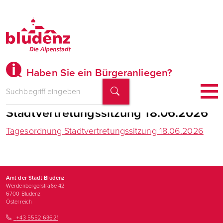
Haben Sie ein Bürgeranliegen?
Tagesordnung
Stadtvertretungssitzung 18.06.2026
Tagesordnung Stadtvertretungssitzung 18.06.2026
Amt der Stadt Bludenz
Werdenbergerstraße 42
6700
Bludenz
Österreich
+43 5552 63621