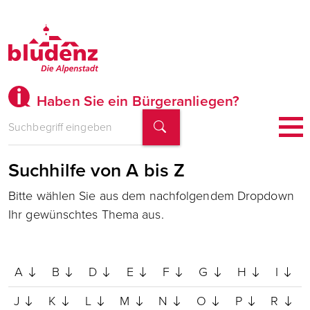
Haben Sie ein Bürgeranliegen?
Suchhilfe von A bis Z
Bitte wählen Sie aus dem nachfolgendem Dropdown
Ihr gewünschtes Thema aus.
A
B
D
E
F
G
H
I
J
K
L
M
N
O
P
R