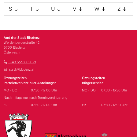
S
T
U
V
W
Z
Amt der Stadt Bludenz
Werdenbergerstraße 42
6700
Bludenz
Österreich
+43 5552 63621
stadt@bludenz.at
Öffnungszeiten
Öffnungszeiten
Parteienverkehr aller Abteilungen
Bürgerservice
MO - DO
07:30 - 12:00 Uhr
MO - DO
07:30 - 16:30 Uhr
Nachmittags nur nach Terminvereinbarung
FR
07:30 - 12:00 Uhr
FR
07:30 - 12:00 Uhr