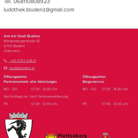
Tel. 068110808923
ludothek.bludenz@gmail.com
Amt der Stadt Bludenz
Werdenbergerstraße 42
6700
Bludenz
Österreich
+43 5552 63621
stadt@bludenz.at
Öffnungszeiten
Öffnungszeiten
Parteienverkehr aller Abteilungen
Bürgerservice
MO - DO
07:30 - 12:00 Uhr
MO - DO
07:30 - 16:30 Uhr
Nachmittags nur nach Terminvereinbarung
FR
07:30 - 12:00 Uhr
FR
07:30 - 12:00 Uhr