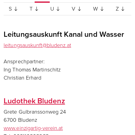
S
T
U
V
W
Z
Leitungsauskunft Kanal und Wasser
leitungsauskunft@bludenz.at
Ansprechpartner:
Ing Thomas Martinschitz
Christian Erhard
Ludothek Bludenz
Grete Gulbranssonweg 24
6700 Bludenz
www.einzigartig-verein.at