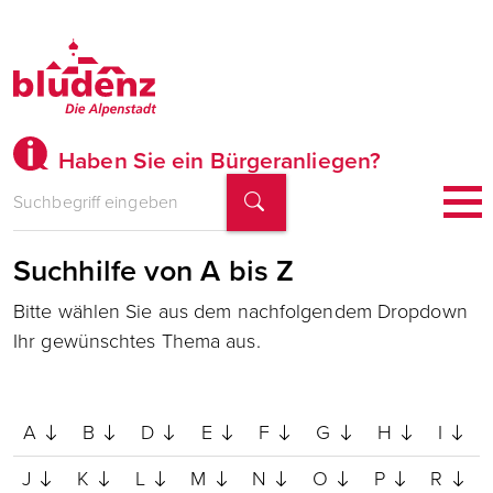
Haben Sie ein Bürgeranliegen?
Suchhilfe von A bis Z
Bitte wählen Sie aus dem nachfolgendem Dropdown
Ihr gewünschtes Thema aus.
A
B
D
E
F
G
H
I
J
K
L
M
N
O
P
R