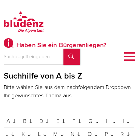
Haben Sie ein Bürgeranliegen?
Suchhilfe von A bis Z
Bitte wählen Sie aus dem nachfolgendem Dropdown
Ihr gewünschtes Thema aus.
A
B
D
E
F
G
H
I
J
K
L
M
N
O
P
R