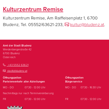
Kulturzentrum Remise
Kulturzentrum Remise, Am Raiffeisenplatz 1, 6700
Bludenz, Tel. 05552/63621-233,
kultur@bludenz.at
.
Amt der Stadt Bludenz
Werdenbergerstraße 42
6700
Bludenz
Österreich
+43 5552 63621
stadt@bludenz.at
Öffnungszeiten
Öffnungszeiten
Parteienverkehr aller Abteilungen
Bürgerservice
MO - DO
07:30 - 12:00 Uhr
MO - DO
07:30 - 16:30 Uhr
Nachmittags nur nach Terminvereinbarung
FR
07:30 - 12:00 Uhr
FR
07:30 - 12:00 Uhr