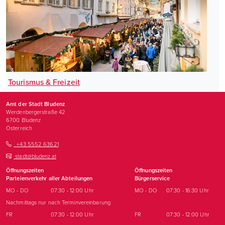
Tourismus & Freizeit
Amt der Stadt Bludenz
Werdenbergerstraße 42
6700
Bludenz
Österreich
+43 5552 63621
stadt@bludenz.at
Öffnungszeiten
Öffnungszeiten
Parteienverkehr aller Abteilungen
Bürgerservice
MO - DO
07:30 - 12:00 Uhr
MO - DO
07:30 - 16:30 Uhr
Nachmittags nur nach Terminvereinbarung
FR
07:30 - 12:00 Uhr
FR
07:30 - 12:00 Uhr