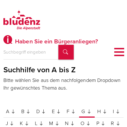
Haben Sie ein Bürgeranliegen?
Suchhilfe von A bis Z
Bitte wählen Sie aus dem nachfolgendem Dropdown
Ihr gewünschtes Thema aus.
A
B
D
E
F
G
H
I
J
K
L
M
N
O
P
R