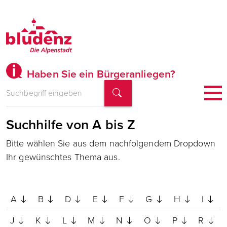
Haben Sie ein Bürgeranliegen?
Suchhilfe von A bis Z
Bitte wählen Sie aus dem nachfolgendem Dropdown
Ihr gewünschtes Thema aus.
A
B
D
E
F
G
H
I
J
K
L
M
N
O
P
R