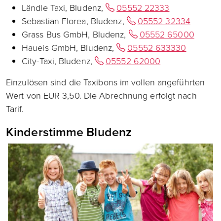
Ländle Taxi, Bludenz,
05552 22333
Sebastian Florea, Bludenz,
05552 32334
Grass Bus GmbH, Bludenz,
05552 65000
Haueis GmbH, Bludenz,
05552 633330
City-Taxi, Bludenz,
05552 62000
Einzulösen sind die Taxibons im vollen angeführten
Wert von EUR 3,50. Die Abrechnung erfolgt nach
Tarif.
Kinderstimme Bludenz