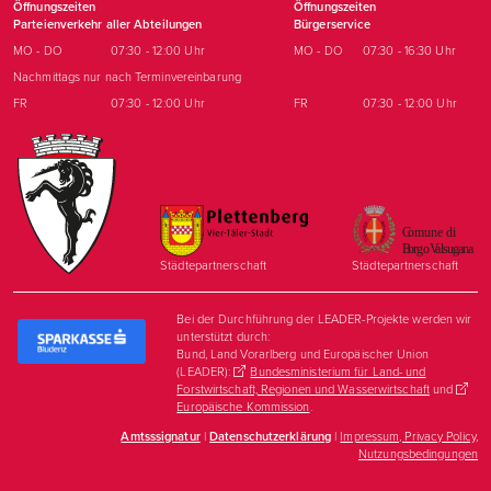
Öffnungszeiten
Öffnungszeiten
Parteienverkehr aller Abteilungen
Bürgerservice
MO - DO
07:30 - 12:00 Uhr
MO - DO
07:30 - 16:30 Uhr
Nachmittags nur nach Terminvereinbarung
FR
07:30 - 12:00 Uhr
FR
07:30 - 12:00 Uhr
Städtepartnerschaft
Städtepartnerschaft
Bei der Durchführung der LEADER-Projekte werden wir
unterstützt durch:
Bund, Land Vorarlberg und Europäischer Union
(LEADER):
Bundesministerium für Land- und
Forstwirtschaft, Regionen und Wasserwirtschaft
und
Europäische Kommission
.
Amtsssignatur
|
Datenschutzerklärung
|
Impressum, Privacy Policy,
Nutzungsbedingungen