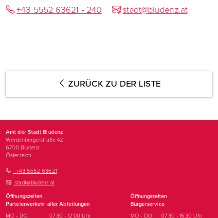
+43 5552 63621 - 240
stadt@bludenz.at
ZURÜCK ZU DER LISTE
Amt der Stadt Bludenz
Werdenbergerstraße 42
6700
Bludenz
Österreich
+43 5552 63621
stadt@bludenz.at
Öffnungszeiten
Öffnungszeiten
Parteienverkehr aller Abteilungen
Bürgerservice
MO - DO
07:30 - 12:00 Uhr
MO - DO
07:30 - 16:30 Uhr