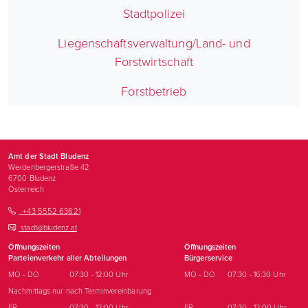
Stadtpolizei
Liegenschaftsverwaltung/Land- und
Forstwirtschaft
Forstbetrieb
Amt der Stadt Bludenz
Werdenbergerstraße 42
6700
Bludenz
Österreich
+43 5552 63621
stadt@bludenz.at
Öffnungszeiten
Öffnungszeiten
Parteienverkehr aller Abteilungen
Bürgerservice
MO - DO
07:30 - 12:00 Uhr
MO - DO
07:30 - 16:30 Uhr
Nachmittags nur nach Terminvereinbarung
FR
07:30 - 12:00 Uhr
FR
07:30 - 12:00 Uhr