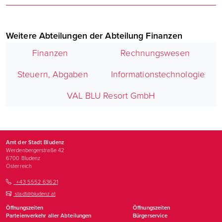
Weitere Abteilungen der Abteilung Finanzen
Finanzen
Rechnungswesen
Steuern, Abgaben
Informationstechnologie
VAL BLU Resort GmbH
Amt der Stadt Bludenz
Werdenbergerstraße 42
6700
Bludenz
Österreich
+43 5552 63621
stadt@bludenz.at
Öffnungszeiten
Öffnungszeiten
Parteienverkehr aller Abteilungen
Bürgerservice