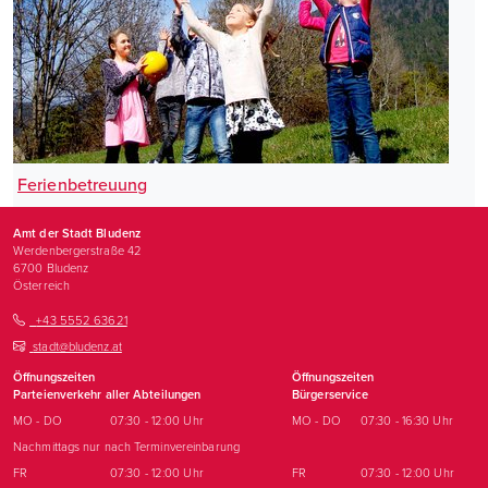
Ferienbetreuung
Amt der Stadt Bludenz
Werdenbergerstraße 42
6700
Bludenz
Österreich
+43 5552 63621
stadt@bludenz.at
Öffnungszeiten
Öffnungszeiten
Parteienverkehr aller Abteilungen
Bürgerservice
MO - DO
07:30 - 12:00 Uhr
MO - DO
07:30 - 16:30 Uhr
Nachmittags nur nach Terminvereinbarung
FR
07:30 - 12:00 Uhr
FR
07:30 - 12:00 Uhr