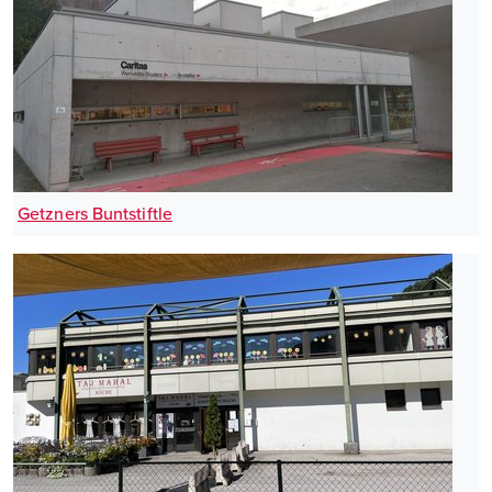
Getzners Buntstiftle