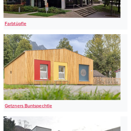
Farbtüpfle
Getzners Buntspechtle