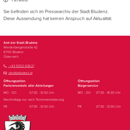
Sie befinden sich im Pressearchiv der Stadt Bludenz.
Diese Aussendung hat keinen Anspruch auf Aktualität.
Amt der Stadt Bludenz
Werdenbergerstraße 42
6700
Bludenz
Österreich
+43 5552 63621
stadt@bludenz.at
Öffnungszeiten
Öffnungszeiten
Parteienverkehr aller Abteilungen
Bürgerservice
MO - DO
07:30 - 12:00 Uhr
MO - DO
07:30 - 16:30 Uhr
Nachmittags nur nach Terminvereinbarung
FR
07:30 - 12:00 Uhr
FR
07:30 - 12:00 Uhr