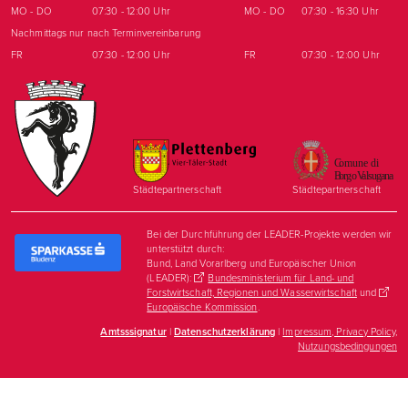
MO - DO
07:30 - 12:00 Uhr
MO - DO
07:30 - 16:30 Uhr
Nachmittags nur nach Terminvereinbarung
FR
07:30 - 12:00 Uhr
FR
07:30 - 12:00 Uhr
Städtepartnerschaft
Städtepartnerschaft
Bei der Durchführung der LEADER-Projekte werden wir
unterstützt durch:
Bund, Land Vorarlberg und Europäischer Union
(LEADER):
Bundesministerium für Land- und
Forstwirtschaft, Regionen und Wasserwirtschaft
und
Europäische Kommission
.
Amtsssignatur
|
Datenschutzerklärung
|
Impressum, Privacy Policy,
Nutzungsbedingungen