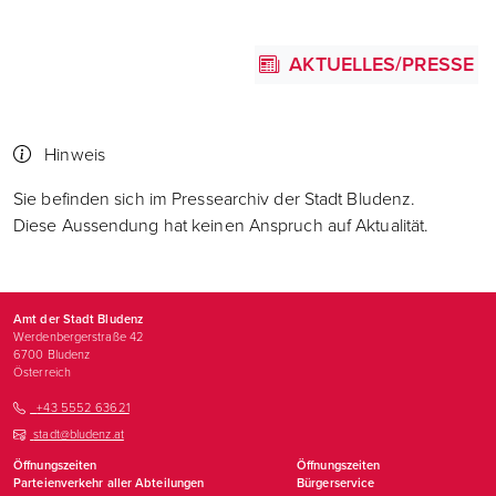
AKTUELLES/PRESSE
Hinweis
Sie befinden sich im Pressearchiv der Stadt Bludenz.
Diese Aussendung hat keinen Anspruch auf Aktualität.
Amt der Stadt Bludenz
Werdenbergerstraße 42
6700
Bludenz
Österreich
+43 5552 63621
stadt@bludenz.at
Öffnungszeiten
Öffnungszeiten
Parteienverkehr aller Abteilungen
Bürgerservice