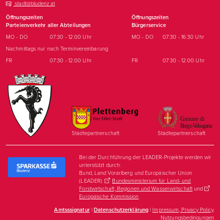
stadt@bludenz.at
Öffnungszeiten
Öffnungszeiten
Parteienverkehr aller Abteilungen
Bürgerservice
MO - DO
07:30 - 12:00 Uhr
MO - DO
07:30 - 16:30 Uhr
Nachmittags nur nach Terminvereinbarung
FR
07:30 - 12:00 Uhr
FR
07:30 - 12:00 Uhr
Städtepartnerschaft
Städtepartnerschaft
Bei der Durchführung der LEADER-Projekte werden wir
unterstützt durch:
Bund, Land Vorarlberg und Europäischer Union
(LEADER):
Bundesministerium für Land- und
Forstwirtschaft, Regionen und Wasserwirtschaft
und
Europäische Kommission
.
Amtsssignatur
|
Datenschutzerklärung
|
Impressum, Privacy Policy,
Nutzungsbedingungen