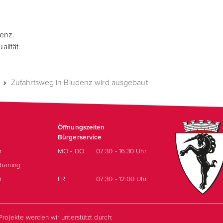
denz.
lität.
Zufahrtsweg in Bludenz wird ausgebaut
Öffnungszeiten
Bürgerservice
r
MO - DO
07:30 - 16:30 Uhr
nbarung
r
FR
07:30 - 12:00 Uhr
rojekte werden wir unterstützt durch: