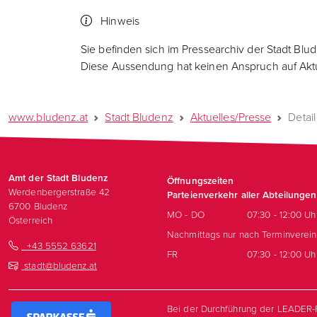
Hinweis
Sie befinden sich im Pressearchiv der Stadt Blu
Diese Aussendung hat keinen Anspruch auf Aktua
www.bludenz.at
Stadt Bludenz
Aktuelles/Presse
Detail
Amt der Stadt Bludenz
Öffnungszeiten
Werdenbergerstraße 42
Parteienverkehr aller Abteilungen
6700
Bludenz
MO - DO
07:30 - 12:00 Uh
Österreich
Nachmittags nur nach Terminverei
+43 5552 63621
FR
07:30 - 12:00 Uh
stadt@bludenz.at
Bei der Durchführung der LEADER-P