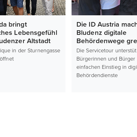
da bringt
Die ID Austria mach
sches Lebensgefühl
Bludenz digitale
ludenzer Altstadt
Behördenwege grei
ique in der Sturnengasse
Die Servicetour unterstüt
röffnet
Bürgerinnen und Bürger
einfachen Einstieg in digi
Behördendienste