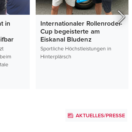
t in
Internationaler Rollenrodel-
Cup begeisterte am
fbar
Eiskanal Bludenz
zt
Sportliche Höchstleistungen in
 beim
Hinterplärsch
tale
AKTUELLES/PRESSE