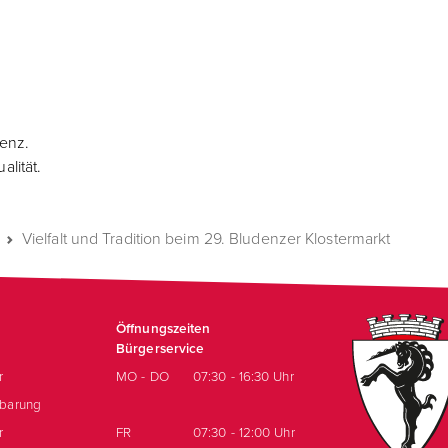
denz.
lität.
Vielfalt und Tradition beim 29. Bludenzer Klostermarkt
Öffnungszeiten
Bürgerservice
r
MO - DO
07:30 - 16:30 Uhr
nbarung
r
FR
07:30 - 12:00 Uhr