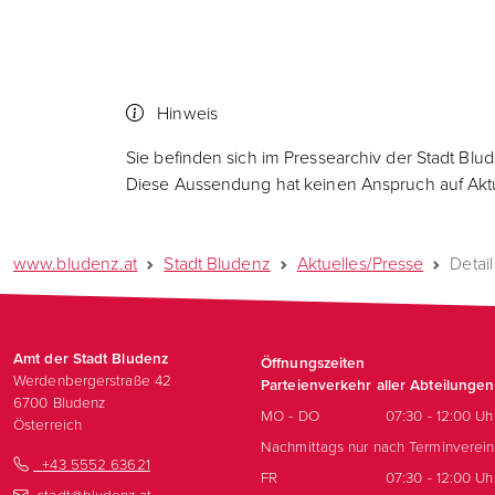
Hinweis
Sie befinden sich im Pressearchiv der Stadt Blu
Diese Aussendung hat keinen Anspruch auf Aktua
www.bludenz.at
Stadt Bludenz
Aktuelles/Presse
Detail
Amt der Stadt Bludenz
Öffnungszeiten
Werdenbergerstraße 42
Parteienverkehr aller Abteilungen
6700
Bludenz
MO - DO
07:30 - 12:00 Uh
Österreich
Nachmittags nur nach Terminverei
+43 5552 63621
FR
07:30 - 12:00 Uh
stadt@bludenz.at