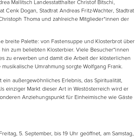
a Mallitsch Landesstatthalter Christof Bitschi,
rat Cenk Dogan, Stadtrat Andreas Fritz-Wachter, Stadtrat
hristoph Thoma und zahlreiche Mitglieder*innen der
e breite Palette: von Fastensuppe und Klosterbrot über
 hin zum beliebten Klosterbier. Viele Besucher*innen
s zu erwerben und damit die Arbeit der klösterlichen
ie musikalische Umrahmung sorgte Wolfgang Frank.
 ein außergewöhnliches Erlebnis, das Spiritualität,
s einziger Markt dieser Art in Westösterreich wird er
esonderen Anziehungspunkt für Einheimische wie Gäste
 Freitag, 5. September, bis 19 Uhr geöffnet, am Samstag,