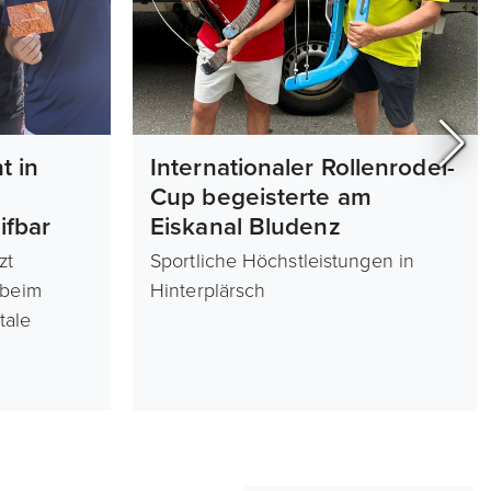
t in
Internationaler Rollenrodel-
Cup begeisterte am
fbar
Eiskanal Bludenz
zt
Sportliche Höchstleistungen in
 beim
Hinterplärsch
tale