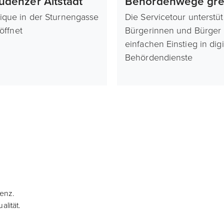
ludenzer Altstadt
Behördenwege grei
ique in der Sturnengasse
Die Servicetour unterstüt
röffnet
Bürgerinnen und Bürger
einfachen Einstieg in digi
Behördendienste
denz.
lität.