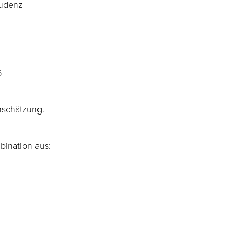
ludenz
6
nschätzung.
bination aus: