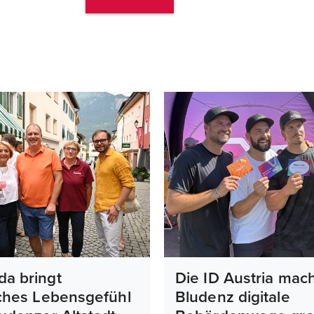
da bringt
Die ID Austria mach
sches Lebensgefühl
Bludenz digitale