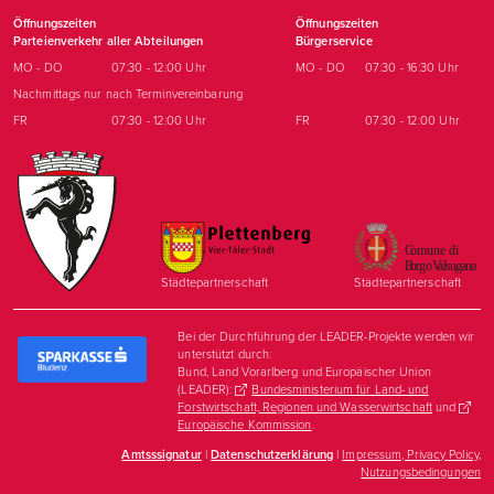
Öffnungszeiten
Öffnungszeiten
Parteienverkehr aller Abteilungen
Bürgerservice
MO - DO
07:30 - 12:00 Uhr
MO - DO
07:30 - 16:30 Uhr
Nachmittags nur nach Terminvereinbarung
FR
07:30 - 12:00 Uhr
FR
07:30 - 12:00 Uhr
Städtepartnerschaft
Städtepartnerschaft
Bei der Durchführung der LEADER-Projekte werden wir
unterstützt durch:
Bund, Land Vorarlberg und Europäischer Union
(LEADER):
Bundesministerium für Land- und
Forstwirtschaft, Regionen und Wasserwirtschaft
und
Europäische Kommission
.
Amtsssignatur
|
Datenschutzerklärung
|
Impressum, Privacy Policy,
Nutzungsbedingungen