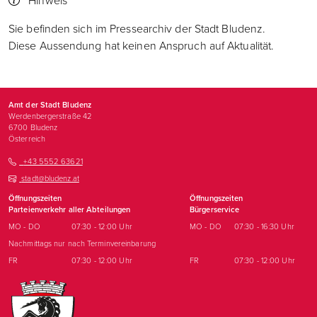
Hinweis
Sie befinden sich im Pressearchiv der Stadt Bludenz.
Diese Aussendung hat keinen Anspruch auf Aktualität.
Amt der Stadt Bludenz
Werdenbergerstraße 42
6700
Bludenz
Österreich
+43 5552 63621
stadt@bludenz.at
Öffnungszeiten
Öffnungszeiten
Parteienverkehr aller Abteilungen
Bürgerservice
MO - DO
07:30 - 12:00 Uhr
MO - DO
07:30 - 16:30 Uhr
Nachmittags nur nach Terminvereinbarung
FR
07:30 - 12:00 Uhr
FR
07:30 - 12:00 Uhr