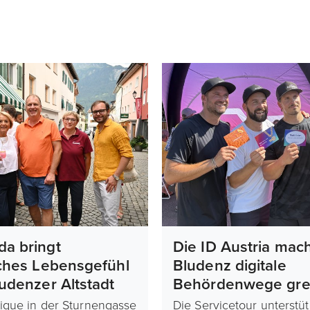
da bringt
Die ID Austria mach
sches Lebensgefühl
Bludenz digitale
ludenzer Altstadt
Behördenwege grei
ique in der Sturnengasse
Die Servicetour unterstüt