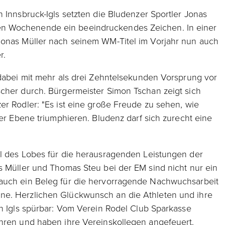
 Innsbruck-Igls setzten die Bludenzer Sportler Jonas
n Wochenende ein beeindruckendes Zeichen. In einer
Jonas Müller nach seinem WM-Titel im Vorjahr nun auch
r.
 dabei mit mehr als drei Zehntelsekunden Vorsprung vor
scher durch. Bürgermeister Simon Tschan zeigt sich
er Rodler: "Es ist eine große Freude zu sehen, wie
ler Ebene triumphieren. Bludenz darf sich zurecht eine
ll des Lobes für die herausragenden Leistungen der
s Müller und Thomas Steu bei der EM sind nicht nur ein
auch ein Beleg für die hervorragende Nachwuchsarbeit
ne. Herzlichen Glückwunsch an die Athleten und ihre
in Igls spürbar: Vom Verein Rodel Club Sparkasse
ahren und haben ihre Vereinskollegen angefeuert.