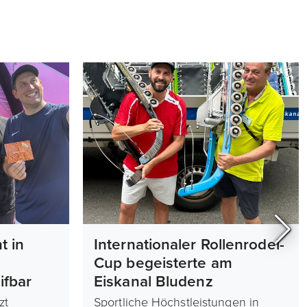
t in
Internationaler Rollenrodel-
Cup begeisterte am
fbar
Eiskanal Bludenz
zt
Sportliche Höchstleistungen in