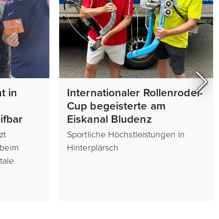
t in
Internationaler Rollenrodel-
Cup begeisterte am
fbar
Eiskanal Bludenz
zt
Sportliche Höchstleistungen in
 beim
Hinterplärsch
tale