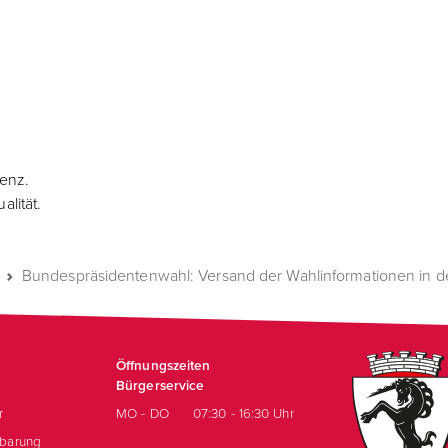
denz.
lität.
Bundespräsidentenwahl: Versand der Wahlinformationen i
Öffnungszeiten
Bürgerservice
r
MO - DO
07:30 - 16:30 Uhr
nbarung