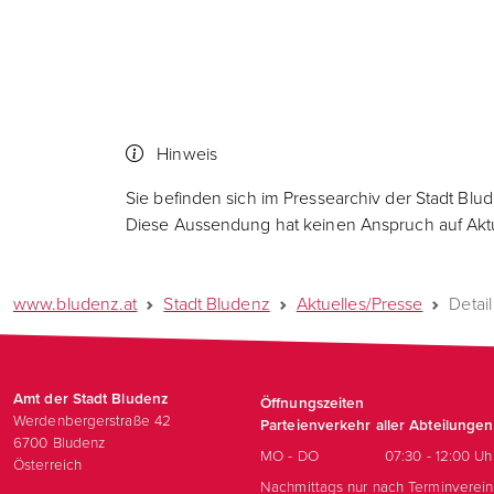
Hinweis
Sie befinden sich im Pressearchiv der Stadt Blu
Diese Aussendung hat keinen Anspruch auf Aktua
www.bludenz.at
Stadt Bludenz
Aktuelles/Presse
Detail
Amt der Stadt Bludenz
Öffnungszeiten
Werdenbergerstraße 42
Parteienverkehr aller Abteilungen
6700
Bludenz
MO - DO
07:30 - 12:00 Uh
Österreich
Nachmittags nur nach Terminverei