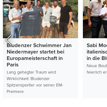
Bludenzer Schwimmer Jan
Sabi Mo
Niedermayer startet bei
italieni
Europameisterschaft in
in die B
Paris
Neue Bout
Lang gehegter Traum wird
feierlich e
Wirklichkeit: Bludenzer
Spitzensportler vor seiner EM-
Premiere