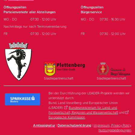
Öffnungszeiten
Öffnungszeiten
Parteienverkehr aller Abteilungen
Bürgerservice
MO - DO
07:30 - 12:00 Uhr
MO - DO
07:30 - 16:30 Uhr
Nachmittags nur nach Terminvereinbarung
FR
07:30 - 12:00 Uhr
FR
07:30 - 12:00 Uhr
Städtepartnerschaft
Städtepartnerschaft
Bei der Durchführung der LEADER-Projekte werden wir
unterstützt durch:
Bund, Land Vorarlberg und Europäischer Union
(LEADER):
Bundesministerium für Land- und
Forstwirtschaft, Regionen und Wasserwirtschaft
und
Europäische Kommission
.
Amtsssignatur
|
Datenschutzerklärung
|
Impressum, Privacy Policy,
Nutzungsbedingungen