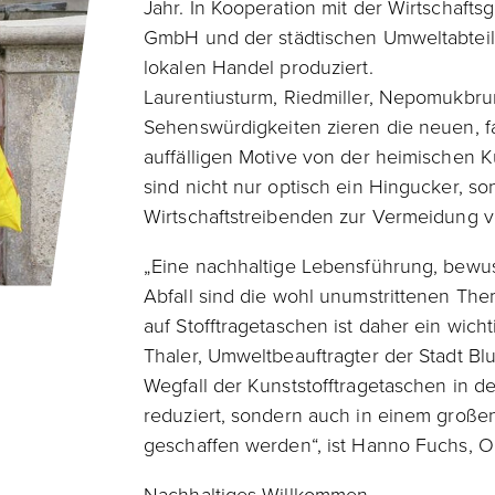
Jahr. In Kooperation mit der Wirtschaft
GmbH und der städtischen Umweltabteilu
lokalen Handel produziert.
Laurentiusturm, Riedmiller, Nepomukbr
Sehenswürdigkeiten zieren die neuen, f
auffälligen Motive von der heimischen Kü
sind nicht nur optisch ein Hingucker, s
Wirtschaftstreibenden zur Vermeidung vo
„Eine nachhaltige Lebensführung, bewu
Abfall sind die wohl unumstrittenen The
auf Stofftragetaschen ist daher ein wichti
Thaler, Umweltbeauftragter der Stadt Blu
Wegfall der Kunststofftragetaschen in de
reduziert, sondern auch in einem große
geschaffen werden“, ist Hanno Fuchs, 
Nachhaltiges Willkommen