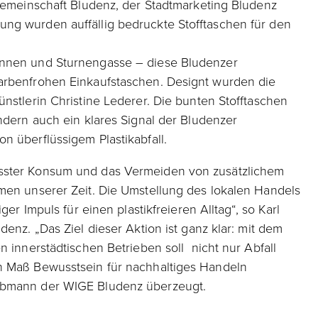
sgemeinschaft Bludenz, der Stadtmarketing Bludenz
ng wurden auffällig bedruckte Stofftaschen für den
unnen und Sturnengasse – diese Bludenzer
arbenfrohen Einkaufstaschen. Designt wurden die
nstlerin Christine Lederer. Die bunten Stofftaschen
ondern auch ein klares Signal der Bludenzer
n überflüssigem Plastikabfall.
sster Konsum und das Vermeiden von zusätzlichem
men unserer Zeit. Die Umstellung des lokalen Handels
ger Impuls für einen plastikfreieren Alltag“, so Karl
denz. „Das Ziel dieser Aktion ist ganz klar: mit dem
n innerstädtischen Betrieben soll nicht nur Abfall
n Maß Bewusstsein für nachhaltiges Handeln
Obmann der WIGE Bludenz überzeugt.