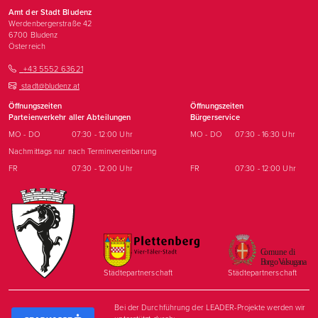
Amt der Stadt Bludenz
Werdenbergerstraße 42
6700
Bludenz
Österreich
+43 5552 63621
stadt@bludenz.at
Öffnungszeiten
Öffnungszeiten
Parteienverkehr aller Abteilungen
Bürgerservice
MO - DO
07:30 - 12:00 Uhr
MO - DO
07:30 - 16:30 Uhr
Nachmittags nur nach Terminvereinbarung
FR
07:30 - 12:00 Uhr
FR
07:30 - 12:00 Uhr
Städtepartnerschaft
Städtepartnerschaft
Bei der Durchführung der LEADER-Projekte werden wir