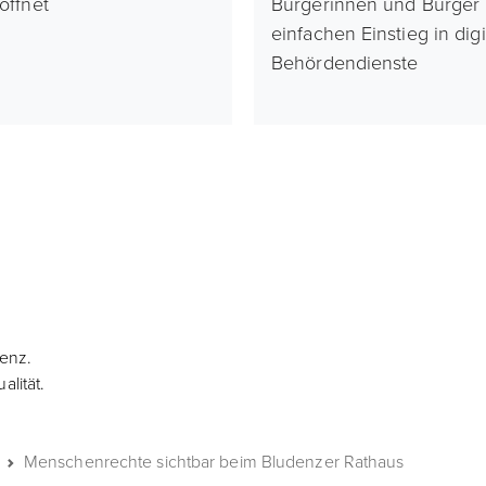
röffnet
Bürgerinnen und Bürger
einfachen Einstieg in digi
Behördendienste
denz.
lität.
Menschenrechte sichtbar beim Bludenzer Rathaus