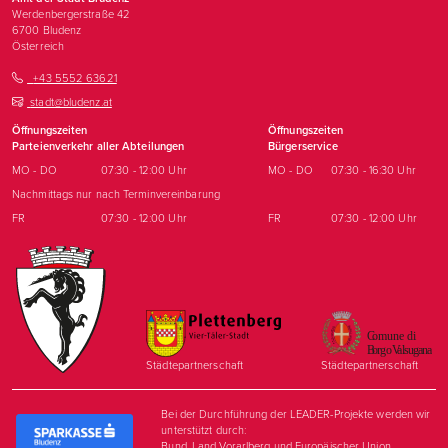
Werdenbergerstraße 42
6700
Bludenz
Österreich
+43 5552 63621
stadt@bludenz.at
Öffnungszeiten
Öffnungszeiten
Parteienverkehr aller Abteilungen
Bürgerservice
MO - DO
07:30 - 12:00 Uhr
MO - DO
07:30 - 16:30 Uhr
Nachmittags nur nach Terminvereinbarung
FR
07:30 - 12:00 Uhr
FR
07:30 - 12:00 Uhr
Städtepartnerschaft
Städtepartnerschaft
Bei der Durchführung der LEADER-Projekte werden wir
unterstützt durch:
Bund, Land Vorarlberg und Europäischer Union