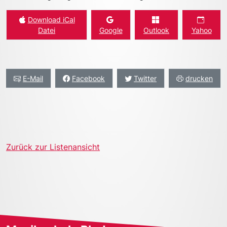
Download iCal
Datei
Google
Outlook
Yahoo
E-Mail
Facebook
Twitter
drucken
Zurück zur Listenansicht