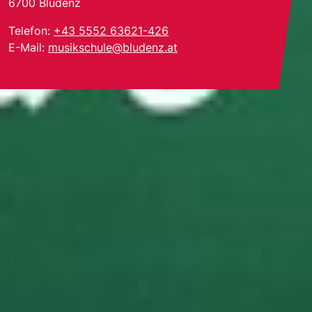
6700
Bludenz
Telefon:
+43 5552 63621-426
E-Mail:
musikschule@bludenz.at