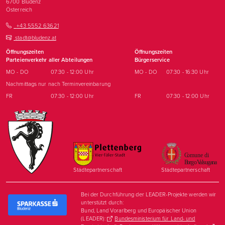
6700
Bludenz
Österreich
+43 5552 63621
stadt@bludenz.at
Öffnungszeiten
Öffnungszeiten
Parteienverkehr aller Abteilungen
Bürgerservice
MO - DO
07:30 - 12:00 Uhr
MO - DO
07:30 - 16:30 Uhr
Nachmittags nur nach Terminvereinbarung
FR
07:30 - 12:00 Uhr
FR
07:30 - 12:00 Uhr
Städtepartnerschaft
Städtepartnerschaft
Bei der Durchführung der LEADER-Projekte werden wir
unterstützt durch:
Bund, Land Vorarlberg und Europäischer Union
(LEADER):
Bundesministerium für Land- und