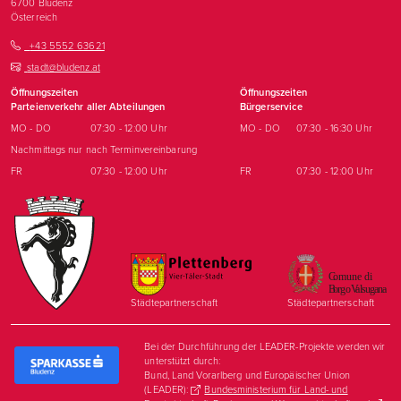
6700
Bludenz
Österreich
+43 5552 63621
stadt@bludenz.at
Öffnungszeiten
Öffnungszeiten
Parteienverkehr aller Abteilungen
Bürgerservice
MO - DO
07:30 - 12:00 Uhr
MO - DO
07:30 - 16:30 Uhr
Nachmittags nur nach Terminvereinbarung
FR
07:30 - 12:00 Uhr
FR
07:30 - 12:00 Uhr
Städtepartnerschaft
Städtepartnerschaft
Bei der Durchführung der LEADER-Projekte werden wir
unterstützt durch:
Bund, Land Vorarlberg und Europäischer Union
(LEADER):
Bundesministerium für Land- und